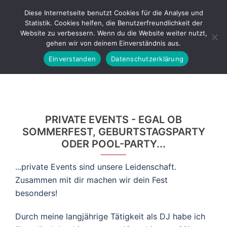
Zum
Diese Internetseite benutzt Cookies für die Analyse und
Inhalt
Statistik. Cookies helfen, die Benutzerfreundlichkeit der
Suche
springen
Men
Website zu verbessern. Wenn du die Website weiter nutzt,
gehen wir von deinem Einverständnis aus.
ums
Einverstanden
Datenschutzerklärung
PRIVATE EVENTS - EGAL OB
SOMMERFEST, GEBURTSTAGSPARTY
ODER POOL-PARTY...
...private Events sind unsere Leidenschaft.
Zusammen mit dir machen wir dein Fest
besonders!
Durch meine langjährige Tätigkeit als DJ habe ich